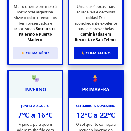
Muito quente em meio à
Uma das épocas mais
metrópole argentina.
agradáveis e de folhas
Alivie o calor intenso nos
caídas! Frio
bem preservados e
aconchegante excelente
arborizados
Bosques de
para desbravar belas
Palermo e Puerto
Caminhadas em
Madero
.
Recoleta e San Telmo
.
CHUVA MÉDIA
CLIMA AMENO
INVERNO
PRIMAVERA
JUNHO A AGOSTO
SETEMBRO A NOVEMBRO
7°C a 16°C
12°C a 22°C
A janela para quem
O sol quente começa a
adora muito frio com
recuar o inverno da