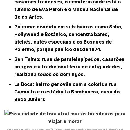
casarões franceses, o cemitério onde está o
túmulo de
Eva Perón
e o
Museu Nacional de
Belas Artes
.
Palermo
: dividido em sub-bairros como Soho,
Hollywood e Botânico, concentra bares,
ateliês, cafés especiais e os Bosques de
Palermo, parque público desde 1874.
San Telmo
: ruas de paralelepípedos, casarões
antigos e a tradicional feira de antiguidades,
realizada todos os domingos.
La Boca
: bairro genovês com a colorida rua
Caminito
e o estádio
La Bombonera
, casa do
Boca Juniors.
Buenos Aires, Argentina // Créditos: depositphotos.com / JasonYU