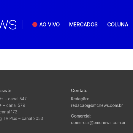
AO VIVO
MERCADOS
COLUNA
sistir
Contato
V+ – canal 547
Redação:
+ – canal 579
redacao@bmcnews.com.br
canal 172
Comercial:
 TV Plus – canal 2053
comercial@bmcnews.com.br
V