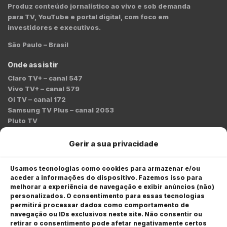
Produz conteúdo jornalístico ao vivo e sob demanda
para TV, YouTube e portal digital, com foco em
investidores e executivos.
São Paulo – Brasil
Onde assistir
Claro TV+ – canal 547
Vivo TV+ – canal 579
Oi TV – canal 172
Samsung TV Plus – canal 2053
Pluto TV
Contato
Gerir a sua privacidade
Redação:
redacao@bmcnews.com.br
Usamos tecnologias como cookies para armazenar e/ou
aceder a informações do dispositivo. Fazemos isso para
Comercial:
melhorar a experiência de navegação e exibir anúncios (não)
comercial@bmcnews.com.br
personalizados. O consentimento para essas tecnologias
permitirá processar dados como comportamento de
Anuncie na BM&C News
navegação ou IDs exclusivos neste site. Não consentir ou
retirar o consentimento pode afetar negativamente certos