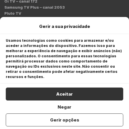
Oi TV – canal 172
Samsung TV Plus – canal 2053
Pluto TV
Contato
Gerir a sua privacidade
Redação:
redacao@bmcnews.com.br
Usamos tecnologias como cookies para armazenar e/ou
aceder a informações do dispositivo. Fazemos isso para
Comercial:
melhorar a experiência de navegação e exibir anúncios (não)
comercial@bmcnews.com.br
personalizados. O consentimento para essas tecnologias
permitirá processar dados como comportamento de
Anuncie na BM&C News
navegação ou IDs exclusivos neste site. Não consentir ou
retirar o consentimento pode afetar negativamente certos
A BM&C News conecta marcas a milhões de investidores
recursos e funções.
através de TV, YouTube e plataformas digitais.
Aceitar
Negar
Gerir opções
COPYRIGHT © 2026 BM&C News. Todos os direitos