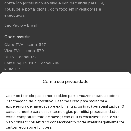
conteúdo jornalístico ao vivo e sob demanda para TV,
YouTube e portal digital, com foco em investidores e
executivos.
São Paulo – Brasil
Onde assistir
Claro TV+ – canal 547
Vivo TV+ – canal 579
Oi TV – canal 172
Samsung TV Plus – canal 2053
Pluto TV
Contato
Gerir a sua privacidade
Redação:
redacao@bmcnews.com.br
Usamos tecnologias como cookies para armazenar e/ou aceder a
informações do dispositivo. Fazemos isso para melhorar a
Comercial:
experiência de navegação e exibir anúncios (não) personalizados. O
comercial@bmcnews.com.br
consentimento para essas tecnologias permitirá processar dados
como comportamento de navegação ou IDs exclusivos neste site.
Não consentir ou retirar o consentimento pode afetar negativamente
Anuncie na BM&C News
certos recursos e funções.
A BM&C News conecta marcas a milhões de investidores