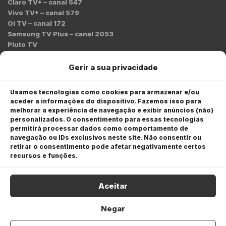
Claro TV+ – canal 547
Vivo TV+ – canal 579
Oi TV – canal 172
Samsung TV Plus – canal 2053
Pluto TV
Contato
Gerir a sua privacidade
Redação:
redacao@bmcnews.com.br
Usamos tecnologias como cookies para armazenar e/ou
aceder a informações do dispositivo. Fazemos isso para
Comercial:
melhorar a experiência de navegação e exibir anúncios (não)
comercial@bmcnews.com.br
personalizados. O consentimento para essas tecnologias
permitirá processar dados como comportamento de
Anuncie na BM&C News
navegação ou IDs exclusivos neste site. Não consentir ou
retirar o consentimento pode afetar negativamente certos
A BM&C News conecta marcas a milhões de investidores
recursos e funções.
através de TV, YouTube e plataformas digitais.
Aceitar
Negar