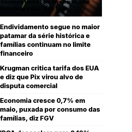
Ibovespa fecha com leve baixa, com
Petrobras e Itaú; Vale sobe
Endividamento segue no maior
patamar da série histórica e
famílias continuam no limite
financeiro
Krugman critica tarifa dos EUA
e diz que Pix virou alvo de
disputa comercial
Economia cresce 0,7% em
maio, puxada por consumo das
famílias, diz FGV