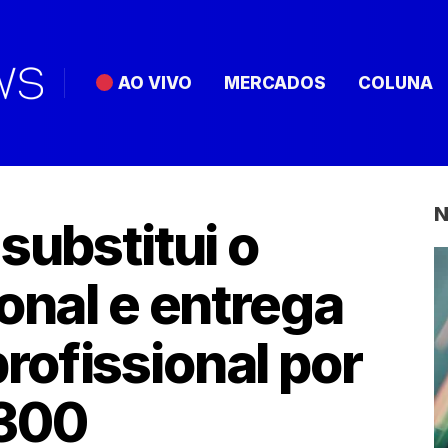
AO VIVO
MERCADOS
COLUNA
N
substitui o
onal e entrega
ofissional por
 300