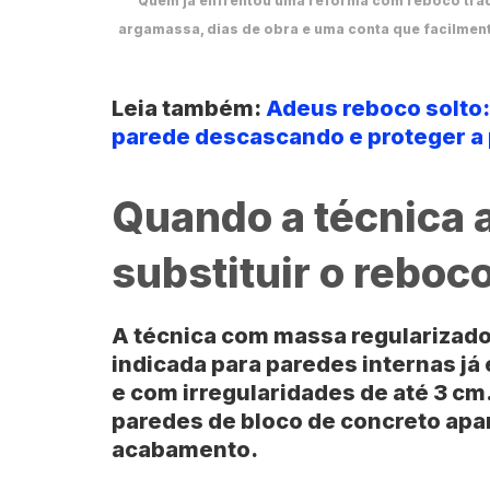
Quem já enfrentou uma reforma com reboco trad
argamassa, dias de obra e uma conta que facilmen
Leia também:
Adeus reboco solto: 
parede descascando e proteger a 
Quando a técnica 
substituir o reboc
A técnica com
massa regularizad
indicada para paredes internas já 
e com irregularidades de até
3 cm
paredes de bloco de concreto ap
acabamento.