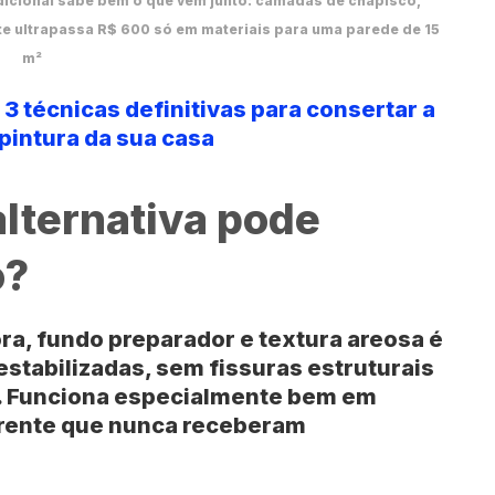
icional sabe bem o que vem junto: camadas de chapisco,
te ultrapassa R$ 600 só em materiais para uma parede de 15
m²
3 técnicas definitivas para consertar a
pintura da sua casa
alternativa pode
o?
ora
, fundo preparador e textura areosa é
estabilizadas, sem fissuras estruturais
. Funciona especialmente bem em
arente que nunca receberam