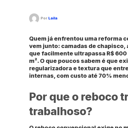
Por
Laila
Quem já enfrentou uma reforma 
vem junto: camadas de chapisco, 
que facilmente ultrapassa
R$ 600
m²
. O que poucos sabem é que ex
regularizadora
e textura que entr
internas, com custo até
70% men
Por que o reboco tr
trabalhoso?
O
reboco convencional
exige no m