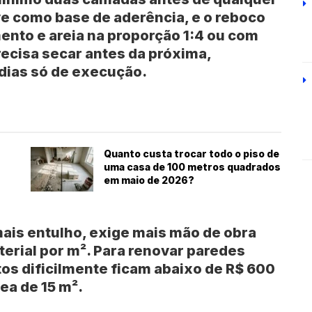
ve como base de aderência, e o reboco
mento e areia na proporção
1:4
ou com
ecisa secar antes da próxima,
 dias
só de execução.
Quanto custa trocar todo o piso de
uma casa de 100 metros quadrados
em maio de 2026?
ais entulho, exige mais mão de obra
erial por m². Para renovar paredes
os dificilmente ficam abaixo de
R$ 600
ea de 15 m².