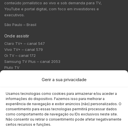
conteúdo jornalístico ao vivo e sob demanda para TV,
YouTube e portal digital, com foco em investidores e
executivos.
São Paulo – Brasil
Onde assistir
Claro TV+ – canal 547
Vivo TV+ – canal 579
Oi TV – canal 172
Samsung TV Plus – canal 2053
Pluto TV
Contato
Gerir a sua privacidade
Redação:
redacao@bmcnews.com.br
Usamos tecnologias como cookies para armazenar e/ou aceder a
informações do dispositivo. Fazemos isso para melhorar a
Comercial:
experiência de navegação e exibir anúncios (não) personalizados. O
comercial@bmcnews.com.br
consentimento para essas tecnologias permitirá processar dados
como comportamento de navegação ou IDs exclusivos neste site.
Não consentir ou retirar o consentimento pode afetar negativamente
Anuncie na BM&C News
certos recursos e funções.
A BM&C News conecta marcas a milhões de investidores